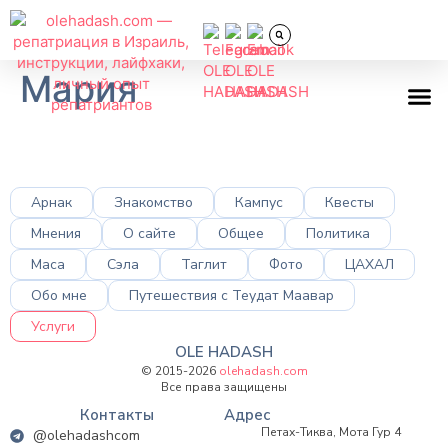
Мария
Всё об
Арнак
Знакомство
Кампус
Квесты
Мнения
О сайте
Общее
Политика
Маса
Сэла
Таглит
Фото
ЦАХАЛ
Обо мне
Путешествия с Теудат Маавар
Услуги
OLE HADASH
© 2015-2026
olehadash.com
Все права защищены
Контакты
Адрес
Петах-Тиква, Мота Гур 4
@olehadashcom