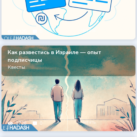
Читать
8925
0
Как развестись в Израиле — опыт
подписчицы
Квесты
Читать
1728
0