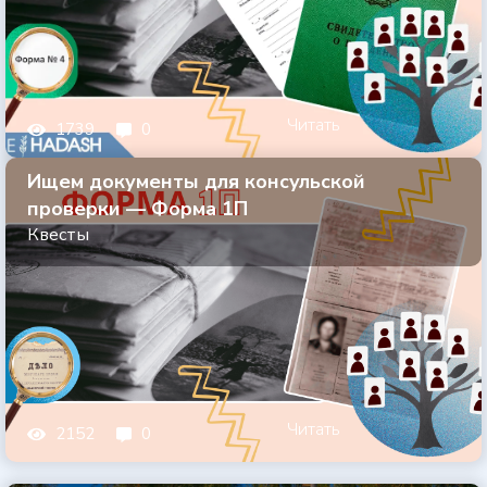
Читать
1739
0
Ищем документы для консульской
проверки — Форма 1П
Квесты
Читать
2152
0