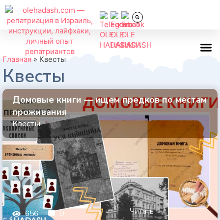
Главная
»
Квесты
Квесты
Всё об
Домовые книги — ищем предков по местам
проживания
Квесты
Читать
0
656