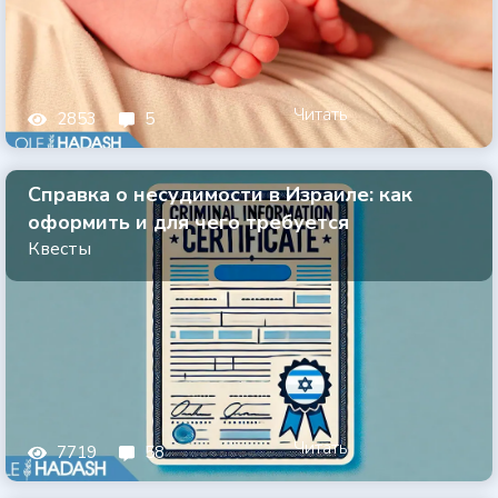
Читать
2853
5
Справка о несудимости в Израиле: как
оформить и для чего требуется
Квесты
Читать
7719
58