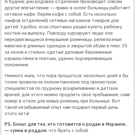
В будние дни родовое отделение производит совсем
другое впечатление — прямо в холле больницы работает
сетевое кафе, берём кофе с собой. Есть несколько
снифов (отделений) сетевых магазинов товаров для
детей. Удобно, если спонтанно решил купить ребёнку
костюм на выписку. Повсюду курсируют люди: еле
передвигающиеся вчерашние роженицы, религиозные
мамочки в длинных одеждах и закрытой обуви в плюс 35
за окном и стильно одетые деловые беременные
израильтянки в платьях, удачно подчеркивающих
положение.
Немного жаль, что пора прощаться, несколько дней я бы
точно провела на полном пансионе под присмотром
специалистов по грудному вскармливанию и детских
врачей, для этого можно продлить свое пребывание, сняв
номер в отеле для новых рожениц при больнице. Вот
такой незабываемый опыт нам подарил первый день
этого лета!
PS. Бонус для тех, кто
готовится к родам в Израиле,
— сумка в роддом
, что брать с собой: