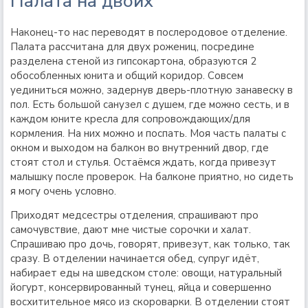
Палата на двоих
Наконец-то нас переводят в послеродовое отделение.
Палата рассчитана для двух рожениц, посредине
разделена стеной из гипсокартона, образуются 2
обособленных юнита и общий коридор. Совсем
уединиться можно, задернув дверь-плотную занавеску в
пол. Есть большой санузел с душем, где можно сесть, и в
каждом юните кресла для сопровождающих/для
кормления. На них можно и поспать. Моя часть палаты с
окном и выходом на балкон во внутренний двор, где
стоят стол и стулья. Остаёмся ждать, когда привезут
малышку после проверок. На балконе приятно, но сидеть
я могу очень условно.
Приходят медсестры отделения, спрашивают про
самочувствие, дают мне чистые сорочки и халат.
Спрашиваю про дочь, говорят, привезут, как только, так
сразу. В отделении начинается обед, супруг идёт,
набирает еды на шведском столе: овощи, натуральный
йогурт, консервированный тунец, яйца и совершенно
восхитительное мясо из скороварки. В отделении стоят