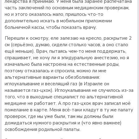
лекарства я принимаю. У меня была заранее распечатана
часть заключений по основным медицинским проверкам,
но и этого оказалось мало, пришлось что-то
дополнительно искать в мобильном приложении
больничной кассы, чтобы показать врачу.
Перешли к осмотру, еле залезаю на кресло, раскрытие 2
см (серьёзно, думаю, сидели столько часов, а оно стало
ещё меньше). Врач, пытаясь чем-то меня поддержать,
спрашивает, не хочу ли я эпидуральную анестезию, но я
изначально была настроена на естественные роды,
поэтому отказалась и спросила, можно ли мне
альтернативные варианты обезболивания:
иглоукалывание и веселящий газ (в Израиле он
называется газ-цхок). Иглоукалывания не случилось из-за
того, что в выходные специалист по альтернативной
медицине не работает. А про газ-цхок врач записал моё
пожелание в карте. Меня всё-таки кладут в ту же палату
проверок, где мы уже были, там мы должны были
дожидаться нужного раскрытия и (что явно важнее)
освобождения родильной палаты.