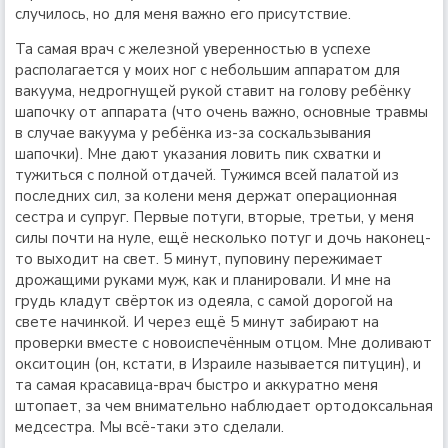
случилось, но для меня важно его присутствие.
Та самая врач с железной уверенностью в успехе
располагается у моих ног с небольшим аппаратом для
вакуума, недрогнущей рукой ставит на голову ребёнку
шапочку от аппарата (что очень важно, основные травмы
в случае вакуума у ребёнка из-за соскальзывания
шапочки). Мне дают указания ловить пик схватки и
тужиться с полной отдачей. Тужимся всей палатой из
последних сил, за колени меня держат операционная
сестра и супруг. Первые потуги, вторые, третьи, у меня
силы почти на нуле, ещё несколько потуг и дочь наконец-
то выходит на свет. 5 минут, пуповину пережимает
дрожащими руками муж, как и планировали. И мне на
грудь кладут свёрток из одеяла, с самой дорогой на
свете начинкой. И через ещё 5 минут забирают на
проверки вместе с новоиспечённым отцом. Мне доливают
окситоцин (он, кстати, в Израиле называется питуцин), и
та самая красавица-врач быстро и аккуратно меня
штопает, за чем внимательно наблюдает ортодоксальная
медсестра. Мы всё-таки это сделали.