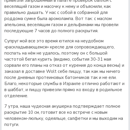
привезли запрошенный в палате проверок баллон с
веселящий газом и масочку к нему и объяснили, как
правильно дышать. У нас с собой в собранной для
роддома сумке была аромолампа. Вот так: с маслом
апельсина, веселящим газом и дельфинами мы провели
последующие 7 часов до полного раскрытия.
Супруг мой все это время ютился на неудобном
«раскладывающемся» кресле для сопровождающего,
поспать на нём не удалось, поэтому он с большой
частотой бегал курить (видимо, события 30-31 мая
сорвали его планы на отказ от курения до конца весны) и
заказал в доставке Wolt себе пиццу, так как мы ничего
после дневных протеиновых батончиков так и не ели.
Благо, некоторые службы в Израиле отлично работают и
в шаббат, и пиццу привезли прямо ко входу в родильное
отделение.
7 утра, наша чудесная акушерка подтверждает полное
раскрытие 10 см, готовит все ко встрече с новым
человеком-люльку, одеяльце, салфетки и мы выходим на
потуги.