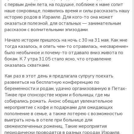
с первым днём лета, на подушке, поближе к маме сопит
наше сокровище, появились время и силы рассказать нашу
историю родов в Израиле. Для кого-то она может
оказаться полезной, для остальных — занимательным
рассказом с волнительными эпизодами.
Начало истории пришлось на ночь с 30 на 31 мая. Как мне
тогда казалось, я опять чем-то отравилась, «несварение»
было необычное и почему-то отдавало вниз живота по
бокам. К 7 утра 31.05 стало ясно, что отравление
оказалась схватками.
Как раз в этот день я предлагала супругу поехать
развеяться на бесплатную конференцию по
беременности и родам, удачно организованную в Петах-
Тикве при спонсорстве мэрии и больницы, где мы
собирались рожать. Анонс обещал увлекательное
мероприятие с кофе и подарками для ожидающих
пополнение в семье, а также лотерею с возможностью
выиграть ночь в отеле при больнице для
свежеиспеченных рожениц. Такие мероприятия
периодически проводятся в разных городах Израиля,