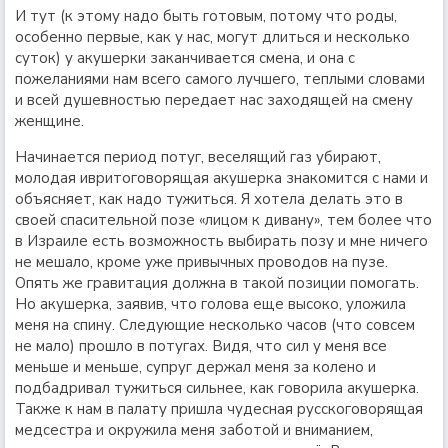
И тут (к этому надо быть готовым, потому что роды,
особенно первые, как у нас, могут длиться и несколько
суток) у акушерки заканчивается смена, и она с
пожеланиями нам всего самого лучшего, теплыми словами
и всей душевностью передает нас заходящей на смену
женщине.
Начинается период потуг, веселящий газ убирают,
молодая ивритоговорящая акушерка знакомится с нами и
объясняет, как надо тужиться. Я хотела делать это в
своей спасительной позе «лицом к дивану», тем более что
в Израиле есть возможность выбирать позу и мне ничего
не мешало, кроме уже привычных проводов на пузе.
Опять же гравитация должна в такой позиции помогать.
Но акушерка, заявив, что голова еще высоко, уложила
меня на спину. Следующие несколько часов (что совсем
не мало) прошло в потугах. Видя, что сил у меня все
меньше и меньше, супруг держал меня за колено и
подбадривал тужиться сильнее, как говорила акушерка.
Также к нам в палату пришла чудесная русскоговорящая
медсестра и окружила меня заботой и вниманием,