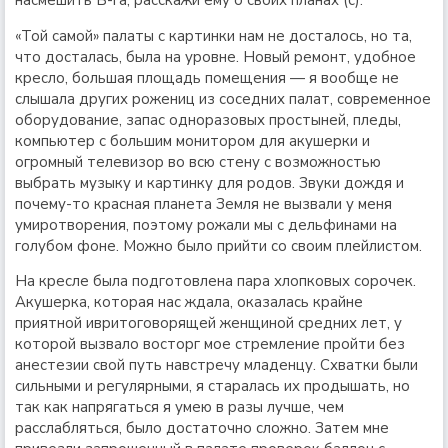
насмешить Б-га, расскажи ему о своих планах (с).
«Той самой» палаты с картинки нам не досталось, но та,
что досталась, была на уровне. Новый ремонт, удобное
кресло, большая площадь помещения — я вообще не
слышала других рожениц из соседних палат, современное
оборудование, запас одноразовых простыней, пледы,
компьютер с большим монитором для акушерки и
огромный телевизор во всю стену с возможностью
выбрать музыку и картинку для родов. Звуки дождя и
почему-то красная планета Земля не вызвали у меня
умиротворения, поэтому рожали мы с дельфинами на
голубом фоне. Можно было прийти со своим плейлистом.
На кресле была подготовлена пара хлопковых сорочек.
Акушерка, которая нас ждала, оказалась крайне
приятной ивритоговорящей женщиной средних лет, у
которой вызвало восторг мое стремление пройти без
анестезии свой путь навстречу младенцу. Схватки были
сильными и регулярными, я старалась их продышать, но
так как напрягаться я умею в разы лучше, чем
расслабляться, было достаточно сложно. Затем мне