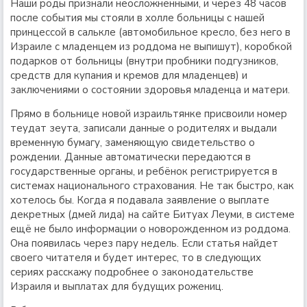
Наши роды признали неосложненными, и через 48 часов
после события мы стояли в холле больницы с нашей
принцессой в салькле (автомобильное кресло, без него в
Израиле с младенцем из роддома не выпишут), коробкой
подарков от больницы (внутри пробники подгузников,
средств для купания и кремов для младенцев) и
заключениями о состоянии здоровья младенца и матери.
Прямо в больнице новой израильтянке присвоили номер
теудат зеута, записали данные о родителях и выдали
временную бумагу, заменяющую свидетельство о
рождении. Данные автоматически передаются в
государственные органы, и ребёнок регистрируется в
системах национального страхования. Не так быстро, как
хотелось бы. Когда я подавала заявление о выплате
декретных (дмей лида) на сайте Битуах Леуми, в системе
ещё не было информации о новорожденном из роддома.
Она появилась через пару недель. Если статья найдет
своего читателя и будет интерес, то в следующих
сериях расскажу подробнее о законодательстве
Израиля и выплатах для будущих рожениц.