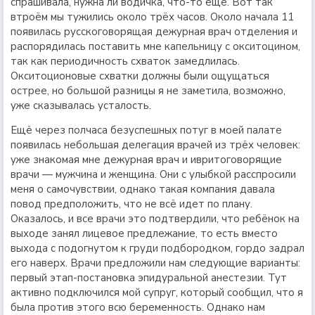
спрашивала, нужна ли водичка, что-то ещё. Вот так
втроём мы тужились около трёх часов. Около начала 11
появилась русскоговорящая дежурная врач отделения и
распорядилась поставить мне капельницу с окситоцином,
так как периодичность схваток замедлилась.
Окситоционовые схватки должны были ощущаться
острее, но большой разницы я не заметила, возможно,
уже сказывалась усталость.
Ещё через полчаса безуспешных потуг в моей палате
появилась небольшая делегация врачей из трёх человек:
уже знакомая мне дежурная врач и ивритоговорящие
врачи — мужчина и женщина. Они с улыбкой расспросили
меня о самочувствии, однако такая компания давала
повод предположить, что не всё идет по плану.
Оказалось, и все врачи это подтвердили, что ребёнок на
выходе занял лицевое предлежание, то есть вместо
выхода с подогнутом к груди подбородком, гордо задрал
его наверх. Врачи предложили нам следующие варианты:
первый этап-постановка эпидуральной анестезии. Тут
активно подключился мой супруг, который сообщил, что я
была против этого всю беременность. Однако нам