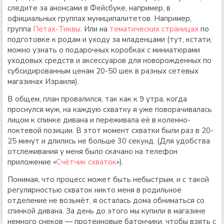
следите за анонсами в Фейсбуке, например, в
официальных группах муниципалитетов. Например,
группа
Петах-Тиквы
. Или на
тематических страницах
по
подготовке к родам и уходу за младенцами (тут, кстати,
можно узнать о подарочных коробках с миниатюрами
уходовых средств и аксессуаров для новорожденных по
субсидированным ценам 20-50 шек в разных сетевых
магазинах Израиля).
В общем, план провалился, так как к 9 утра, когда
проснулся муж, на каждую схватку я уже поворачивалась
лицом к спинке дивана и переживала её в коленно-
локтевой позиции. В этот момент схватки были раз в 20-
25 минут и длились не больше 30 секунд. (Для удобства
отслеживания у меня было скачано на телефон
приложение «
Счётчик схваток
»).
Понимая, что процесс может быть небыстрым, и с такой
регулярностью схваток никто меня в родильное
отделение не возьмёт, я осталась дома обниматься со
спинкой дивана. За день до этого мы купили в магазине
немного снеков — протеиновые батончики, чтобы взять с