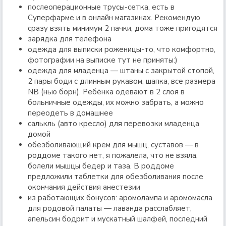
послеоперационные трусы-сетка, есть в
Суперфарме и в онлайн магазинах. Рекомендую
сразу взять минимум 2 пачки, дома тоже пригодятся
зарядка для телефона
одежда для выписки роженицы-то, что комфортно,
фотографии на выписке тут не приняты:)
одежда для младенца — штаны с закрытой стопой,
2 пары боди с длинным рукавом, шапка, все размера
NB (нью борн). Ребёнка одевают в 2 слоя в
больничные одежды, их можно забрать, а можно
переодеть в домашнее
салькль (авто кресло) для перевозки младенца
домой
обезболивающий крем для мышц, суставов — в
роддоме такого нет, я пожалела, что не взяла,
болели мышцы бедер и таза. В роддоме
предложили таблетки для обезболивания после
окончания действия анестезии
из работающих бонусов: аромолампа и аромомасла
для родовой палаты — лаванда расслабляет,
апельсин бодрит и мускатный шалфей, последний