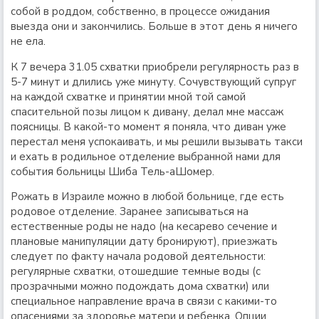
собой в роддом, собственно, в процессе ожидания
выезда они и закончились. Больше в этот день я ничего
не ела.
К 7 вечера 31.05 схватки приобрели регулярность раз в
5-7 минут и длились уже минуту. Сочувствующий супруг
на каждой схватке и принятии мной той самой
спасительной позы лицом к дивану, делал мне массаж
поясницы. В какой-то момент я поняла, что диван уже
перестал меня успокаивать, и мы решили вызывать такси
и ехать в родильное отделение выбранной нами для
события больницы Шиба Тель-аШомер.
Рожать в Израиле можно в любой больнице, где есть
родовое отделение. Заранее записываться на
естественные роды не надо (на кесарево сечение и
плановые манипуляции дату бронируют), приезжать
следует по факту начала родовой деятельности:
регулярные схватки, отошедшие темные воды (с
прозрачными можно подождать дома схватки) или
специальное направление врача в связи с какими-то
опасениями за здоровье матери и ребенка. Опции