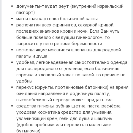
документы-теудат зеут (внутренний израильский
паспорт)
магнитная карточка больничной кассы
распечатки всех скринингов, сахарной кривой,
последних анализов крови и мочи. Если Вам чуть
больше повезло с ведущим гинекологом, то
запросите у него резюме беременности
нескользящие моющиеся шлепанцы для родовой
палаты и душа
удобная, легконадеваемая самостоятельно одежда
для послеродового отделения, если больничная
сорочка и хлопковый халат по какой-то причине не
удобны
перекус (фрукты, протеиновые батончики) на время
ожидания направления в родильную палату,
высокобелковый перекус может придать сил
средства гигиены: зубная щетка, паста, расчёска,
уходовая косметика средство для умывания,
увлажняющий крем, гель для душа и шампунь
(удобно пробники или перелить в маленькие
бутылочки)