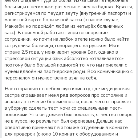
легко попадаем туда из холла. Из-за шабата персонала
больницы в несколько раз меньше, чем на буднях. Кряхтя,
регистрируемся по теудат зеуту (внутренний паспорт) и
магнитной карте больничной кассы (в нашем случае,
Маккаби, но подойдёт любая из четырёх больничных
касс). В приёмной работают ивритоговорящие
сотрудники, но почти на любом этапе можно было найти
сотрудника больницы, говорящего на русском. Мы в
стране 2,5 года, у меня иврит уровня Бэт, однако в
стрессовой ситуации язык абсолютно «отваливается»,
поэтому было большой подмогой то, что мы приехали с
мужем вдвоём на партнерские роды. Всю коммуникацию с
персоналом он мужественно взял на себя.
Нас отправляют в небольшую комнату, где медицинская
сестра спрашивает меня ряд вопросов про состояние и
анализы в течение беременности, после чего отправляет
в уборную сделать тест мочи со специальными тест-
полосками. Что он должен был показать, я, честно говоря,
не в курсе, но результат был сиреневым. Дальше нас
оперативно принимают в этом же отделении в комнате
для проверок (около 10 комнат с оборудованием и