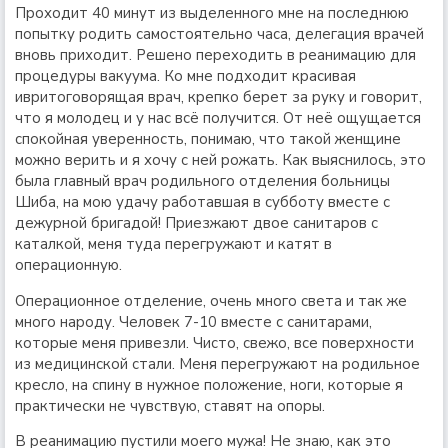
Проходит 40 минут из выделенного мне на последнюю
попытку родить самостоятельно часа, делегация врачей
вновь приходит. Решено переходить в реанимацию для
процедуры вакуума. Ко мне подходит красивая
ивритоговорящая врач, крепко берет за руку и говорит,
что я молодец и у нас всё получится. От неё ощущается
спокойная уверенность, понимаю, что такой женщине
можно верить и я хочу с ней рожать. Как выяснилось, это
была главный врач родильного отделения больницы
Шиба, на мою удачу работавшая в субботу вместе с
дежурной бригадой! Приезжают двое санитаров с
каталкой, меня туда перегружают и катят в
операционную.
Операционное отделение, очень много света и так же
много народу. Человек 7-10 вместе с санитарами,
которые меня привезли. Чисто, свежо, все поверхности
из медицинской стали. Меня перегружают на родильное
кресло, на спину в нужное положение, ноги, которые я
практически не чувствую, ставят на опоры.
В реанимацию пустили моего мужа! Не знаю, как это