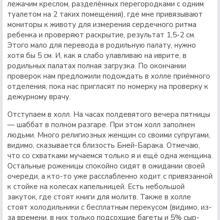
лежачим креслом, разделённых перегородками с одним
туалетом на 2 таких помещения), где мне привязывают
мониторы к животу для измерения сердечного ритма
ребенка и проверяют раскрытие, результат 1,5-2 см.
Этого мало для перевода в родильную палату, нужно
хотя бы 5 см. И, как я слабо улавливаю на иврите, в
родильных палатах полная загрузка. По окончании
проверок нам предложили подождать в холле приёмного
отделения, пока нас пригласят по номерку на проверку к
дежурному врачу.
Отступаем в холл. На часах полдевятого вечера пятницы
— шаббат в полном разгаре. При этом холл заполнен
людьми. Много религиозных женщин со своими супругами,
видимо, сказывается близость Бней-Барака. Отмечаю,
что со схватками мучаемся только я и ещё одна женщина.
Остальные роженицы спокойно сидят в ожидании своей
очереди, а кто-то уже расслабленно ходит с привязанной
к стойке на колесах капельницей. Есть небольшой
закуток, где стоят книги для молитв. Также в холле
стоят холодильники с бесплатным перекусом (видимо, из-
за времени, в них только подсохшие багеты и 5% сыр-