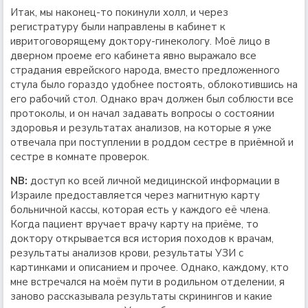
Итак, мы наконец-то покинули холл, и через
регистратуру были направлены в кабинет к
ивритоговорящему доктору-гинекологу. Моё лицо в
дверном проеме его кабинета явно выражало все
страдания еврейского народа, вместо предложенного
стула было гораздо удобнее постоять, облокотившись на
его рабочий стол. Однако врач должен был соблюсти все
протоколы, и он начал задавать вопросы о состоянии
здоровья и результатах анализов, на которые я уже
отвечала при поступлении в роддом сестре в приёмной и
сестре в комнате проверок.
NB:
доступ ко всей личной медицинской информации в
Израиле предоставляется через магнитную карту
больничной кассы, которая есть у каждого её члена.
Когда пациент вручает врачу карту на приёме, то
доктору открывается вся история походов к врачам,
результаты анализов крови, результаты УЗИ с
картинками и описанием и прочее. Однако, каждому, кто
мне встречался на моём пути в родильном отделении, я
заново рассказывала результаты скринингов и какие