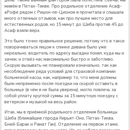
день. Также важным фактором была логистика. Сейчас мы
живём в Петах-Тикве. Про родильное отделение Асаф-
аРофе рядом с Ришон-ле-Ционом я прочитала и слышала
много отличных отзывов, как про лучшее место для
естественных родов, но 15 минут до Шиба против 45 до
Асаф взяли верх.
Это было точно правильное решение, потому что в такси
поворачиваться лицом к спинке дивана было уже
нереально, водитель по адресу высадки понял, куда мы и
зачем, и отвёз нас максимально быстро и заботливо.
Скорую вызывать не планировали изначально, так как
несоблюдение ряда условий для страховой компании
больничной кассы, как, например то, что меня должны
были непременно после поездки на скорой оставить в
больнице (в чём я не была уверена), могло повлечь за
собой уплату круглой суммы за 15 минутную поездку с
ветерком и музыкой на весь район.
Итак, мы в приёмной родильного отделения больницы
Шиба (ближайшие города Кирьят-Оно, Петах-Тиква,
Бней-Барак и Рамат Ган). Отделение на первом этаже,