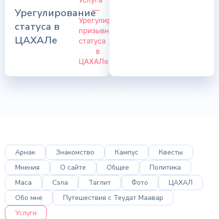
Урегулирование
статуса в
ЦАХАЛе
Арнак
Знакомство
Кампус
Квесты
Мнения
О сайте
Общее
Политика
Маса
Сэла
Таглит
Фото
ЦАХАЛ
Обо мне
Путешествия с Теудат Маавар
Услуги