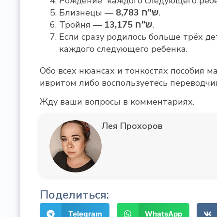
Рождение каждого следующего реб
Близнецы —
8,783 ש”ח
.
Тройня —
13,175 ש”ח
.
Если сразу родилось больше трёх д
каждого следующего ребенка.
Обо всех нюансах и тонкостях пособия 
ивритом либо воспользуетесь переводчи
Жду ваши вопросы в комментариях.
Лея Прохоров
Поделиться:
Telegram
WhatsApp