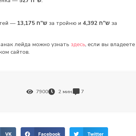
енка —
527 ש”ח
.
етей —
13,175 ש”ח
за тройню и
4,392 ש”ח
за
маанак лейда можно узнать
здесь
, если вы владеете
ком сайтов.
7900
2
мин.
7
VK
Facebook
Twitter