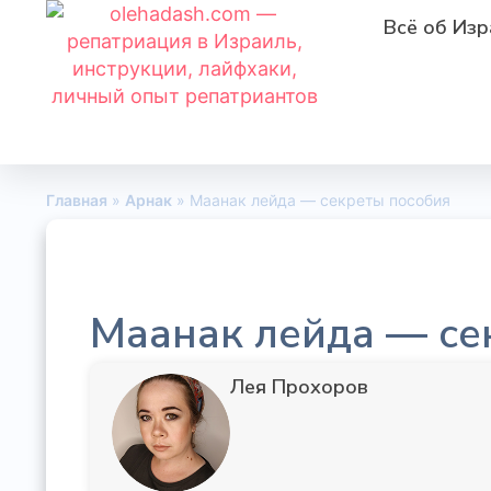
Всё об Изр
Главная
»
Арнак
»
Маанак лейда — секреты пособия
Маанак лейда — се
Лея Прохоров