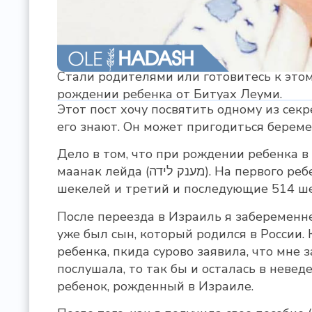
Стали родителями или готовитесь к это
рождении ребенка от Битуах Леуми.
Этот пост хочу посвятить одному из сек
его знают. Он может пригодиться бере
Дело в том, что при рождении ребенка 
маанак лейда (מענק לידה). На первого ребенка в районе 1700 шекелей, на второго около 790
шекелей и третий и последующие 514 ш
После переезда в Израиль я забеременне
уже был сын, который родился в России. 
ребенка, пкида сурово заявила, что мне з
послушала, то так бы и осталась в неведе
ребенок, рожденный в Израиле.