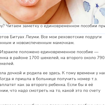
му? Читаем заметку о единовременном пособии пр
ретов Битуах Леуми. Все мои реховотские подруги
менным и новоиспеченным мамочкам.
в Израиле положено единовременное пособие —
екелей.
ла дочкой и родила ее здесь. К тому времени у на
Когда я пришла в больнице получить номер т.з.
аплатят как за второго ребенка. Если бы я её
нии, что надо смотреть на то, какой это по счету