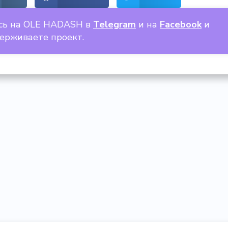
сь на OLE HADASH в
Telegram
и на
Facebook
и
держиваете проект.