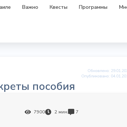
аиле
Важно
Квесты
Программы
Мн
Обновлено: 29.01.20
Опубликовано:
04.01.20
креты пособия
7900
2
мин.
7