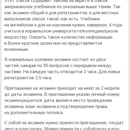
Этот список содержит законы на иврите и список
американских учебников по указанным выше темам. Так
как экзамен общий и для репатриантов, и для местных
выпускников список такой, как есть. Учебники
на английском и для их изучения нужно, наверное, 4 года
учиться в израильском университете/колледже/школе
медсестер. Освоить такое количество информации
в более краткие сроки мне не представляется
возможным.
В нормальных условиях экзамен состоит из двух
частей, каждая по 90 вопросов с перерывом между
частями. На каждую часть отводится 2 часа. Для новых
репатриантов 2,5 часа.
Приглашение на экзамен приходит на мейл за 2 недели
до даты экзамена. В приглашении указан личный номер
экзаменующегося, дата, время и место проведения
экзамена, язык экзамена и подтверждение права
на дополнительные полчаса.
С собой на экзамен нужно принести приглашение, теудат
зеут и одну ручку. Можно принести с собой воду и еду