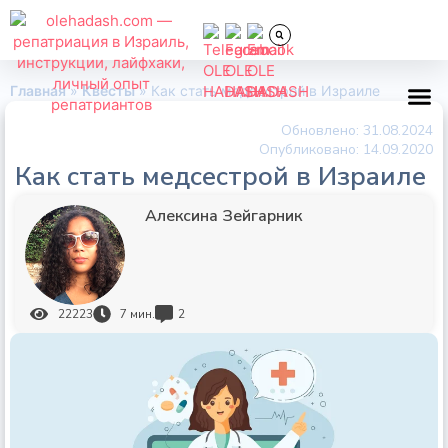
Главная
»
Квесты
»
Как стать медсестрой в Израиле
Обновлено: 31.08.2024
Всё об
Опубликовано:
14.09.2020
Как стать медсестрой в Израиле
Алексина Зейгарник
22223
7
мин.
2