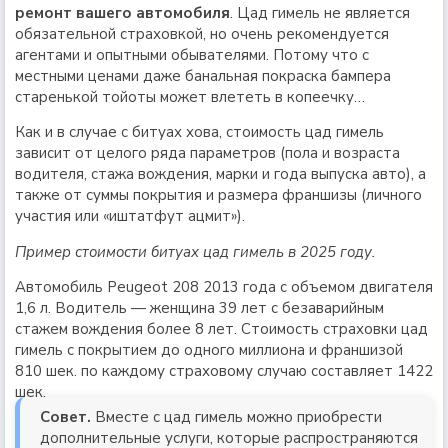
ремонт вашего автомобиля
. Цад гимель не является
обязательной страховкой, но очень рекомендуется
агентами и опытными обывателями. Потому что с
местными ценами даже банальная покраска бампера
старенькой тойоты может влететь в копеечку…
Как и в случае с битуах хова, стоимость цад гимель
зависит от целого ряда параметров (пола и возраста
водителя, стажа вождения, марки и года выпуска авто), а
также от суммы покрытия и размера франшизы (личного
участия или «иштатфут ацмит»).
Пример стоимости битуах цад гимель в 2025 году.
Автомобиль Peugeot 208 2013 года с объемом двигателя
1,6 л. Водитель — женщина 39 лет с безаварийным
стажем вождения более 8 лет. Стоимость страховки цад
гимель с покрытием до одного миллиона и франшизой
810 шек. по каждому страховому случаю составляет 1422
шек.
Совет.
Вместе с цад гимель можно приобрести
дополнительные услуги, которые распространяются