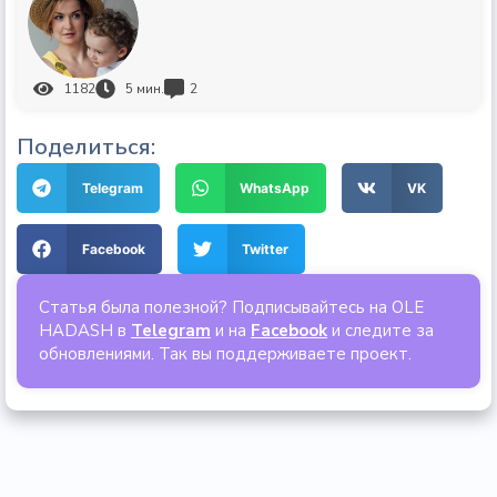
1182
5
мин.
2
Поделиться:
Telegram
WhatsApp
VK
Facebook
Twitter
Статья была полезной? Подписывайтесь на OLE
HADASH в
Telegram
и на
Facebook
и следите за
обновлениями. Так вы поддерживаете проект.