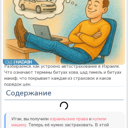
Разбираемся, как устроено автострахование в Израиле.
Что означают термины битуах хова, цад гимель и битуах
макиф, что покрывает каждая из страховок и каков
порядок цен.
Содержание
Итак, вы получили
израильские права
и
купили
машину
. Теперь её нужно застраховать. В этой